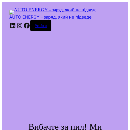
Перейти
до
вмісту
AUTO ENERGY – заряд, який не підведе
LinkedIn
Instagram
Facebook
Увійти
Вибачте за пил! Ми